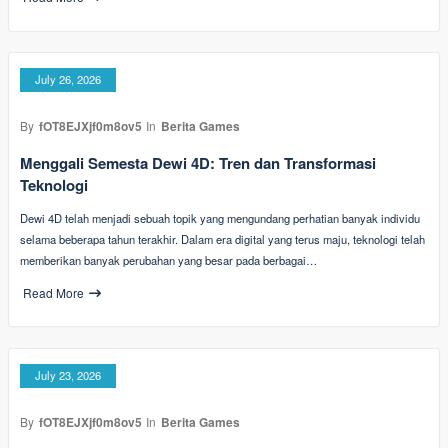
July 26, 2026
By
fOT8EJXjf0m8ov5
In
Berita Games
Menggali Semesta Dewi 4D: Tren dan Transformasi
Teknologi
Dewi 4D telah menjadi sebuah topik yang mengundang perhatian banyak individu
selama beberapa tahun terakhir. Dalam era digital yang terus maju, teknologi telah
memberikan banyak perubahan yang besar pada berbagai…
Read More
July 23, 2026
By
fOT8EJXjf0m8ov5
In
Berita Games