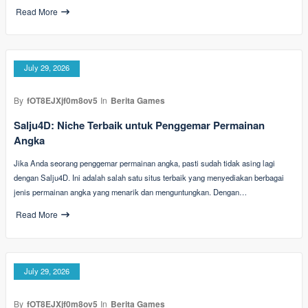
Read More
July 29, 2026
By
fOT8EJXjf0m8ov5
In
Berita Games
Salju4D: Niche Terbaik untuk Penggemar Permainan
Angka
Jika Anda seorang penggemar permainan angka, pasti sudah tidak asing lagi
dengan Salju4D. Ini adalah salah satu situs terbaik yang menyediakan berbagai
jenis permainan angka yang menarik dan menguntungkan. Dengan…
Read More
July 29, 2026
By
fOT8EJXjf0m8ov5
In
Berita Games