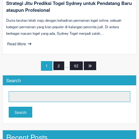
Strategi Jitu Prediksi Togel Sydney untuk Pendatang Baru
ataupun Profesional
Dunia taruhan telah maju dengan kehadiran permainan togel online, sebuah
kategori permainan yang kian populer di kalangan pencinta judi. Di antara
berbagai macam togel yang ada, Sydney Togel menjadi salah…
Read More
Posts
1
2
…
62
pagination
Search
Search
Recent Posts