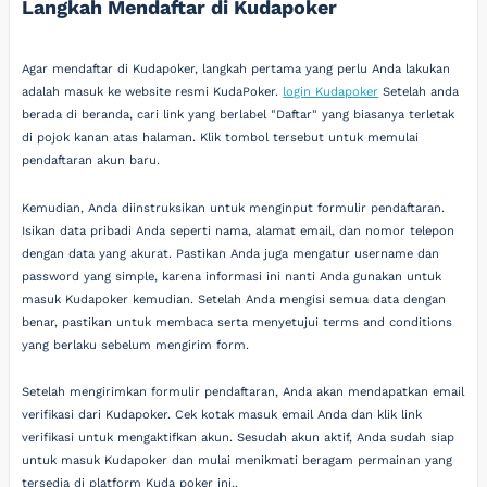
Langkah Mendaftar di Kudapoker
Agar mendaftar di Kudapoker, langkah pertama yang perlu Anda lakukan
adalah masuk ke website resmi KudaPoker.
login Kudapoker
Setelah anda
berada di beranda, cari link yang berlabel "Daftar" yang biasanya terletak
di pojok kanan atas halaman. Klik tombol tersebut untuk memulai
pendaftaran akun baru.
Kemudian, Anda diinstruksikan untuk menginput formulir pendaftaran.
Isikan data pribadi Anda seperti nama, alamat email, dan nomor telepon
dengan data yang akurat. Pastikan Anda juga mengatur username dan
password yang simple, karena informasi ini nanti Anda gunakan untuk
masuk Kudapoker kemudian. Setelah Anda mengisi semua data dengan
benar, pastikan untuk membaca serta menyetujui terms and conditions
yang berlaku sebelum mengirim form.
Setelah mengirimkan formulir pendaftaran, Anda akan mendapatkan email
verifikasi dari Kudapoker. Cek kotak masuk email Anda dan klik link
verifikasi untuk mengaktifkan akun. Sesudah akun aktif, Anda sudah siap
untuk masuk Kudapoker dan mulai menikmati beragam permainan yang
tersedia di platform Kuda poker ini..