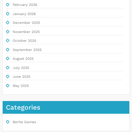
February 2026
January 2026
December 2025
November 2025
October 2025
September 2025
August 2025
July 2025
June 2025
May 2025
Categories
Berita Games