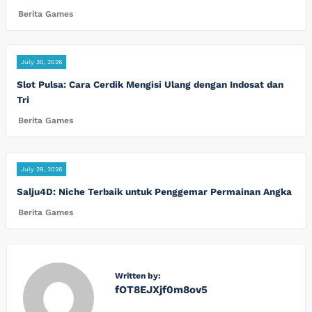
Berita Games
July 30, 2026
Slot Pulsa: Cara Cerdik Mengisi Ulang dengan Indosat dan
Tri
Berita Games
July 29, 2026
Salju4D: Niche Terbaik untuk Penggemar Permainan Angka
Berita Games
Written by:
fOT8EJXjf0m8ov5