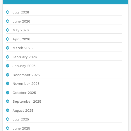
July 2026
June 2026
May 2026
April 2026
March 2026
February 2026
January 2026
December 2025
November 2025
October 2025
September 2025
August 2025
July 2025
June 2025