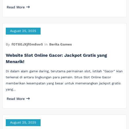
Read More
August 25, 2025
By
fOT8EJXjf0m8ov5
In
Berita Games
Website Slot Online Gacor: Jackpot Gratis yang
Menarik!
Di dalam alam game daring, terutama permainan slot, istilah "Gacor" kian
terkenal di antara lingkungan para pemain. Situs Slot Online Gacor
memberikan kesempatan yang besar untuk memenangkan jackpot gratis
yang…
Read More
August 25, 2025