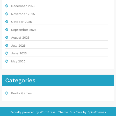
December 2025
November 2025
October 2025
September 2025
August 2025
July 2025
June 2025
May 2025
Categories
Berita Games
Proudly powered by
WordPress
| Theme:
BusiCare
by
SpiceThemes