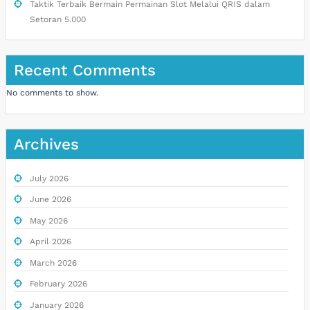
Taktik Terbaik Bermain Permainan Slot Melalui QRIS dalam
Setoran 5.000
Recent Comments
No comments to show.
Archives
July 2026
June 2026
May 2026
April 2026
March 2026
February 2026
January 2026