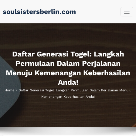
Skip
soulsistersberlin.com
to
content
Daftar Generasi Togel: Langkah
Permulaan Dalam Perjalanan
Menuju Kemenangan Keberhasilan
Anda!
Home
»
Daftar Generasi Togel: Langkah Permulaan Dalam Perjalanan Menuju
Kemenangan Keberhasilan Anda!