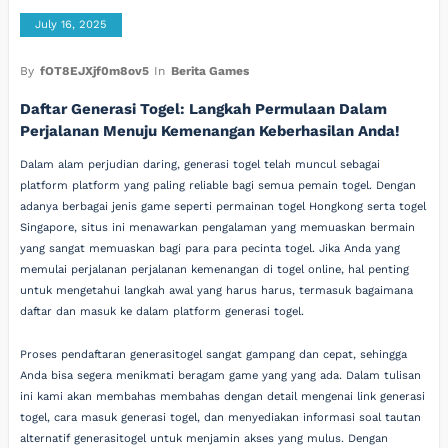
July 16, 2025
By
fOT8EJXjf0m8ov5
In
Berita Games
Daftar Generasi Togel: Langkah Permulaan Dalam
Perjalanan Menuju Kemenangan Keberhasilan Anda!
Dalam alam perjudian daring, generasi togel telah muncul sebagai
platform platform yang paling reliable bagi semua pemain togel. Dengan
adanya berbagai jenis game seperti permainan togel Hongkong serta togel
Singapore, situs ini menawarkan pengalaman yang memuaskan bermain
yang sangat memuaskan bagi para para pecinta togel. Jika Anda yang
memulai perjalanan perjalanan kemenangan di togel online, hal penting
untuk mengetahui langkah awal yang harus harus, termasuk bagaimana
daftar dan masuk ke dalam platform generasi togel.
Proses pendaftaran generasitogel sangat gampang dan cepat, sehingga
Anda bisa segera menikmati beragam game yang yang ada. Dalam tulisan
ini kami akan membahas membahas dengan detail mengenai link generasi
togel, cara masuk generasi togel, dan menyediakan informasi soal tautan
alternatif generasitogel untuk menjamin akses yang mulus. Dengan