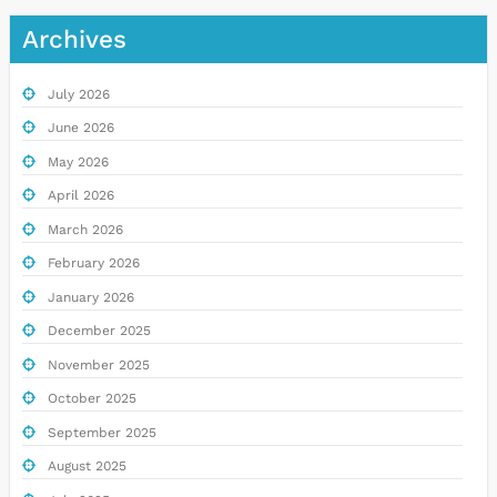
Archives
July 2026
June 2026
May 2026
April 2026
March 2026
February 2026
January 2026
December 2025
November 2025
October 2025
September 2025
August 2025