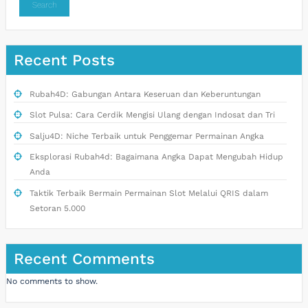
Search
Recent Posts
Rubah4D: Gabungan Antara Keseruan dan Keberuntungan
Slot Pulsa: Cara Cerdik Mengisi Ulang dengan Indosat dan Tri
Salju4D: Niche Terbaik untuk Penggemar Permainan Angka
Eksplorasi Rubah4d: Bagaimana Angka Dapat Mengubah Hidup
Anda
Taktik Terbaik Bermain Permainan Slot Melalui QRIS dalam
Setoran 5.000
Recent Comments
No comments to show.