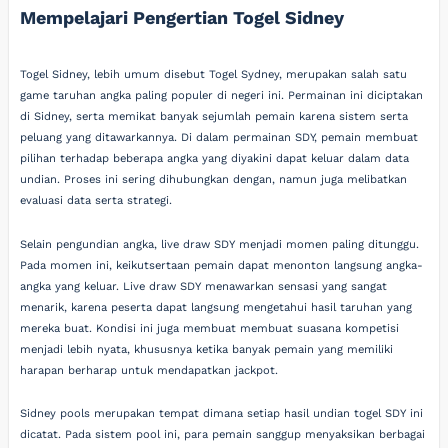
Mempelajari Pengertian Togel Sidney
Togel Sidney, lebih umum disebut Togel Sydney, merupakan salah satu
game taruhan angka paling populer di negeri ini. Permainan ini diciptakan
di Sidney, serta memikat banyak sejumlah pemain karena sistem serta
peluang yang ditawarkannya. Di dalam permainan SDY, pemain membuat
pilihan terhadap beberapa angka yang diyakini dapat keluar dalam data
undian. Proses ini sering dihubungkan dengan, namun juga melibatkan
evaluasi data serta strategi.
Selain pengundian angka, live draw SDY menjadi momen paling ditunggu.
Pada momen ini, keikutsertaan pemain dapat menonton langsung angka-
angka yang keluar. Live draw SDY menawarkan sensasi yang sangat
menarik, karena peserta dapat langsung mengetahui hasil taruhan yang
mereka buat. Kondisi ini juga membuat membuat suasana kompetisi
menjadi lebih nyata, khususnya ketika banyak pemain yang memiliki
harapan berharap untuk mendapatkan jackpot.
Sidney pools merupakan tempat dimana setiap hasil undian togel SDY ini
dicatat. Pada sistem pool ini, para pemain sanggup menyaksikan berbagai