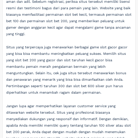
aman dan adil. Sebelum registrasi, periksa situs tersebut memiliki lisensi
resmi dan testimoni bagus dari para pemain yang lain. Website yang baik
biasanya memfasilitasi permainan slot bet kecil, termasuk permainan slot
bet 100 dan permainan slot bet 200, yang memberikan peluang untuk
gamer dengan anggaran kecil agar dapat mengalami game tanpa ancaman
yang tinggi.
Situs yang terpercaya juga menawarkan berbagai game slot gacor gacor
yang bisa bisa membantu meningkatkan peluang sukses. Memilih situs
yang slot bet 200 yang gacor dan slot taruhan kecil gacor bisa
membantu pemain meraih pengalaman bermain yang lebih
menguntungkan. Selain itu, cek juga situs tersebut menawarkan bonus
dan penawaran yang menarik yang bisa bisa dimanfaatkan oleh Anda.
Pertimbangan seperti taruhan 300 dan slot bet 600 silver pun harus
diperhatikan untuk menambah ragam dalam permainan.
Jangan lupa agar memperhatikan layanan customer service yang
ditawarkan website tersebut. Situs yang profesional biasanya
menyediakan dukungan yang responsif dan informatif. Dengan demikian,
apabila Anda memiliki memiliki query tentang taruhan 100 silver atau slot
bet 200 perak, Anda dapat dengan mudah dengan mudah menemukan