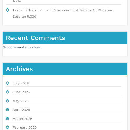
Anda
Taktik Terbaik Bermain Permainan Slot Melalui QRIS dalam
Setoran 5.000
Recent Comments
No comments to show.
Archives
July 2026
June 2026
May 2026
April 2026
March 2026
February 2026