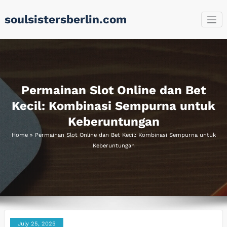
Skip
soulsistersberlin.com
to
content
Permainan Slot Online dan Bet
Kecil: Kombinasi Sempurna untuk
Keberuntungan
Home
»
Permainan Slot Online dan Bet Kecil: Kombinasi Sempurna untuk
Keberuntungan
July 25, 2025