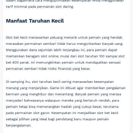
dalam bagaimana cara mengoptimalkan kesempatan Anda menggunakan
tarif minimal pada permainan slot daring.
Manfaat Taruhan Kecil
Slot bet kecil menawarkan peluang menarik untuk pemain yang hendak
merasakan permainan sembari tidak harus mengorbankan banyak uang.
Menggunakan dana sejumlah lebih terjangkau ini, para pemain dapat
memainkan beragam slot online, mulai dari slot taruhan 100 sampai slot
bet 600 perak. Ini memungkinkan pemain untuk mendapatkan sensasi
permainan sembari tidak risiko finansial yang besar.
Di samping itu, slot taruhan kecil sering menawarkan kesempatan
menang yang menjanjikan. Game ini dibuat agar memberikan pengalaman
bermain yang menghibur dan menantang. Banyak pemain yang merasa
menyadari bahwasanya walaupun mereka yang bertaruh rendah, para
pemain tetap bisa memenangkan hadiah yang cukup besar, terutama
pada permainan slot gacor. Kesempatan ini menjadikan slot bet kecil
sebagai pilihan yang ideal bagi pendatang baru maupun pemain
berpengalaman.