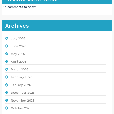
No comments to show.
Archives
July 2026
June 2026
May 2026
April 2026
March 2026
February 2026
January 2026
December 2025
November 2025
October 2025