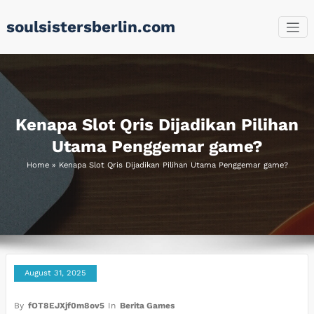
Skip
soulsistersberlin.com
to
content
Kenapa Slot Qris Dijadikan Pilihan
Utama Penggemar game?
Home
»
Kenapa Slot Qris Dijadikan Pilihan Utama Penggemar game?
August 31, 2025
By
fOT8EJXjf0m8ov5
In
Berita Games