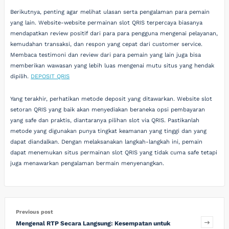
Berikutnya, penting agar melihat ulasan serta pengalaman para pemain
yang lain. Website-website permainan slot QRIS terpercaya biasanya
mendapatkan review positif dari para para pengguna mengenai pelayanan,
kemudahan transaksi, dan respon yang cepat dari customer service.
Membaca testimoni dan review dari para pemain yang lain juga bisa
memberikan wawasan yang lebih luas mengenai mutu situs yang hendak
dipilih.
DEPOSIT QRIS
Yang terakhir, perhatikan metode deposit yang ditawarkan. Website slot
setoran QRIS yang baik akan menyediakan beraneka opsi pembayaran
yang safe dan praktis, diantaranya pilihan slot via QRIS. Pastikanlah
metode yang digunakan punya tingkat keamanan yang tinggi dan yang
dapat diandalkan. Dengan melaksanakan langkah-langkah ini, pemain
dapat menemukan situs permainan slot QRIS yang tidak cuma safe tetapi
juga menawarkan pengalaman bermain menyenangkan.
Previous post
Mengenal RTP Secara Langsung: Kesempatan untuk