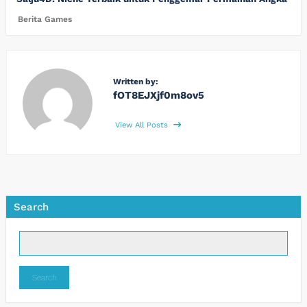
Berita Games
Written by:
fOT8EJXjf0m8ov5
View All Posts
Search
Search