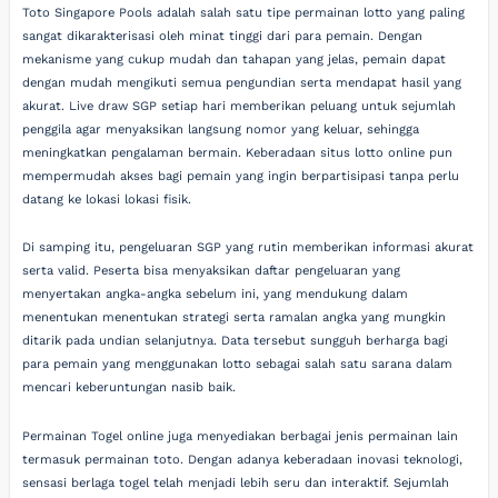
Toto Singapore Pools adalah salah satu tipe permainan lotto yang paling
sangat dikarakterisasi oleh minat tinggi dari para pemain. Dengan
mekanisme yang cukup mudah dan tahapan yang jelas, pemain dapat
dengan mudah mengikuti semua pengundian serta mendapat hasil yang
akurat. Live draw SGP setiap hari memberikan peluang untuk sejumlah
penggila agar menyaksikan langsung nomor yang keluar, sehingga
meningkatkan pengalaman bermain. Keberadaan situs lotto online pun
mempermudah akses bagi pemain yang ingin berpartisipasi tanpa perlu
datang ke lokasi lokasi fisik.
Di samping itu, pengeluaran SGP yang rutin memberikan informasi akurat
serta valid. Peserta bisa menyaksikan daftar pengeluaran yang
menyertakan angka-angka sebelum ini, yang mendukung dalam
menentukan menentukan strategi serta ramalan angka yang mungkin
ditarik pada undian selanjutnya. Data tersebut sungguh berharga bagi
para pemain yang menggunakan lotto sebagai salah satu sarana dalam
mencari keberuntungan nasib baik.
Permainan Togel online juga menyediakan berbagai jenis permainan lain
termasuk permainan toto. Dengan adanya keberadaan inovasi teknologi,
sensasi berlaga togel telah menjadi lebih seru dan interaktif. Sejumlah