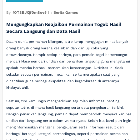
By
fOT8EJXjf0m8ov5
In
Berita Games
Mengungkapkan Keajaiban Permainan Togel: Hasil
Secara Langsung dan Data Hasil
Dalam dunia permainan bilangan, lotre kerap menggugah minat banyak
orang banyak orang karena keajaiban dan dan uji coba yang
ditawarkannya. Hampir setiap harinya, para pemain togel bersemangat
mencari klasemen dari undian dan penarikan langsung guna mengetahui
apakah mereka berhasil menemukan kemenangan. Aktivitas ini tidak
sekadar sebuah permainan, melainkan serta merupakan saat yang
dinantikan guna berbagi ekspektasi dan kegembiraan di antaranya
khalayak ahli.
Saat ini, tim kami ingin menghadirkan sejumlah informasi penting
seputar lotre, di mana hasil langsung serta data pengeluaran terkini.
Dengan penarikan langsung, pemain dapat memperoleh menyaksikan hasil
undian dari langsung serta dalam waktu nyata. Selain itu, kami pun ingin
menginformasikan mengenai pengeluaran serta informasi result dari
berbagai berbagai kategori pertandingan, seperti permainan permainan