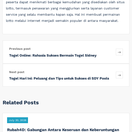
peserta dapat menikmati berbagai kemudahan yang disediakan oleh situs
lotto, termasuk penawaran yang menggiurkan serta layanan customer
service yang selalu membantu kapan saja. Hal ini membuat permainan
lotto melalui internet menjadi semakin populer di antara masyarakat.
Previous post
Togel Online: Rahasia Sukses Bermain Togel Sidney
Next post
Togel Hari Ini: Peluang dan Tips untuk Sukses di SDY Pools
Related Posts
July 30, 2026
Rubah4D: Gabungan Antara Keseruan dan Keberuntungan