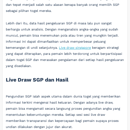
dan tepat menjadi salah satu alasan kenapa banyak orang memilih SGP
sebagai pilihan togel mereka.
Lebih dari itu, data hasil pengeluaran SGP di masa lalu pun sangat
berharga untuk analisis. Dengan menganalisis angka-angka yang sudah
muncul, pemain bisa menemukan pola atau tren yang mungkin terjadi.
Informasi ini dapat dimanfaatkan untuk memperbesar peluang
kemenangan di undi selanjutnya.
Live draw singapore
beragam strategi
yang dapat diterapkan, para pemain lebih terdorong untuk berpartisipasi
dalam togel SGP dan merasakan pengalaman dari setiap hasil pengeluaran
yang disediakan.
Live Draw SGP dan Hasil
Pengundian SGP ialah aspek utama dalam dunia togel yang memberikan
informasi terkini mengenai hasil keluaran. Dengan adanya live draw,
pemain bisa mengamati secara langsung proses pengundian angka yang
menentukan keberuntungan mereka. Setiap sesi sesi live draw
memberikan transparansi dan kepercayaan bagi pemain supaya proses
undian dilakukan dengan jujur dan akurat.