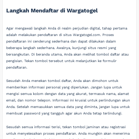
Langkah Mendaftar di Wargatogel
Agar mengawali langkah Anda di realm perjudian digital, tahap pertama
adalah melakukan pendaftaran di situs Wargatogel.com. Proses
pendaftaran ini cenderung sederhana dan dapat dilakukan dalam
beberapa langkah sederhana. Awalnya, kunjungi situs resmi yang
bersangkutan. Di beranda utama, Anda akan melihat tombol daftar atau
pengisian. Tekan tombol tersebut untuk melanjutkan ke formulir
pendaftaran.
Sesudah Anda menekan tombol daftar, Anda akan dimohon untuk
memberikan informasi personal yang diperlukan. Jangan lupa untuk
mengisi semua kolom dengan data yang akurat, termasuk nama, alamat
email, dan nomor telepon. Informasi ini krusial untuk perlindungan akun
Anda. Setelah memasukkan semua data yang diminta, jangan lupa untuk
membuat password yang tangguh agar akun Anda tetap terlindungi.
Sesudah semua informasi terisi, tekan tombol jaminan atau registrasi
untuk menyelesaikan proses pendaftaran. Anda mungkin akan menerima