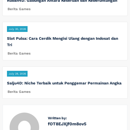
Rubah4D: Gabungan Antara Keseruan dan Keberuntungan
Berita Games
July 30, 2026
Slot Pulsa: Cara Cerdik Mengisi Ulang dengan Indosat dan
Tri
Berita Games
July 29, 2026
Salju4D: Niche Terbaik untuk Penggemar Permainan Angka
Berita Games
Written by:
fOT8EJXjf0m8ov5