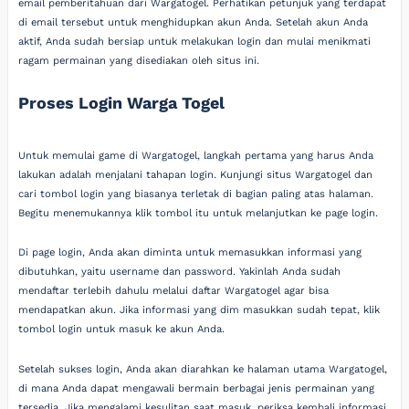
email pemberitahuan dari Wargatogel. Perhatikan petunjuk yang terdapat
di email tersebut untuk menghidupkan akun Anda. Setelah akun Anda
aktif, Anda sudah bersiap untuk melakukan login dan mulai menikmati
ragam permainan yang disediakan oleh situs ini.
Proses Login Warga Togel
Untuk memulai game di Wargatogel, langkah pertama yang harus Anda
lakukan adalah menjalani tahapan login. Kunjungi situs Wargatogel dan
cari tombol login yang biasanya terletak di bagian paling atas halaman.
Begitu menemukannya klik tombol itu untuk melanjutkan ke page login.
Di page login, Anda akan diminta untuk memasukkan informasi yang
dibutuhkan, yaitu username dan password. Yakinlah Anda sudah
mendaftar terlebih dahulu melalui daftar Wargatogel agar bisa
mendapatkan akun. Jika informasi yang dim masukkan sudah tepat, klik
tombol login untuk masuk ke akun Anda.
Setelah sukses login, Anda akan diarahkan ke halaman utama Wargatogel,
di mana Anda dapat mengawali bermain berbagai jenis permainan yang
tersedia. Jika mengalami kesulitan saat masuk, periksa kembali informasi