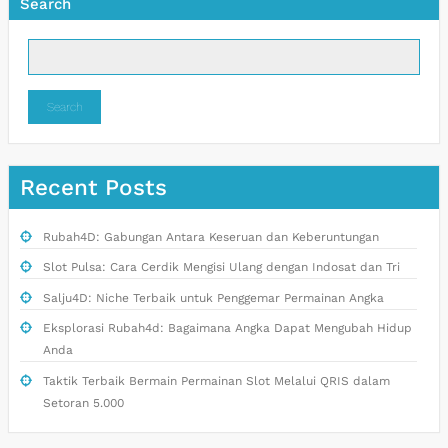
Search
Search
Recent Posts
Rubah4D: Gabungan Antara Keseruan dan Keberuntungan
Slot Pulsa: Cara Cerdik Mengisi Ulang dengan Indosat dan Tri
Salju4D: Niche Terbaik untuk Penggemar Permainan Angka
Eksplorasi Rubah4d: Bagaimana Angka Dapat Mengubah Hidup
Anda
Taktik Terbaik Bermain Permainan Slot Melalui QRIS dalam
Setoran 5.000