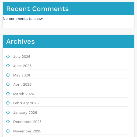
Recent Comments
No comments to show.
Archives
July 2026
June 2026
May 2026
April 2026
March 2026
February 2026
January 2026
December 2025
November 2025