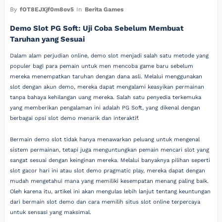
By
fOT8EJXjf0m8ov5
In
Berita Games
Demo Slot PG Soft: Uji Coba Sebelum Membuat
Taruhan yang Sesuai
Dalam alam perjudian online, demo slot menjadi salah satu metode yang
populer bagi para pemain untuk men mencoba game baru sebelum
mereka menempatkan taruhan dengan dana asli. Melalui menggunakan
slot dengan akun demo, mereka dapat mengalami keasyikan permainan
tanpa bahaya kehilangan uang mereka. Salah satu penyedia terkemuka
yang memberikan pengalaman ini adalah PG Soft, yang dikenal dengan
berbagai opsi slot demo menarik dan interaktif.
Bermain demo slot tidak hanya menawarkan peluang untuk mengenal
sistem permainan, tetapi juga menguntungkan pemain mencari slot yang
sangat sesuai dengan keinginan mereka. Melalui banyaknya pilihan seperti
slot gacor hari ini atau slot demo pragmatic play, mereka dapat dengan
mudah mengetahui mana yang memiliki kesempatan menang paling baik.
Oleh karena itu, artikel ini akan mengulas lebih lanjut tentang keuntungan
dari bermain slot demo dan cara memilih situs slot online terpercaya
untuk sensasi yang maksimal.