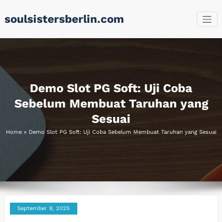
Skip
soulsistersberlin.com
to
content
Demo Slot PG Soft: Uji Coba
Sebelum Membuat Taruhan yang
Sesuai
Home
»
Demo Slot PG Soft: Uji Coba Sebelum Membuat Taruhan yang Sesuai
September 9, 2025