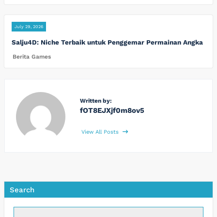
July 29, 2026
Salju4D: Niche Terbaik untuk Penggemar Permainan Angka
Berita Games
Written by:
fOT8EJXjf0m8ov5
View All Posts
Search