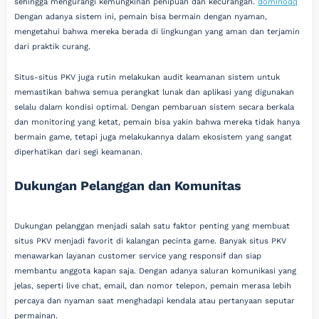
sehingga mengurangi kemungkinan penipuan dan kecurangan.
dominoqq
Dengan adanya sistem ini, pemain bisa bermain dengan nyaman,
mengetahui bahwa mereka berada di lingkungan yang aman dan terjamin
dari praktik curang.
Situs-situs PKV juga rutin melakukan audit keamanan sistem untuk
memastikan bahwa semua perangkat lunak dan aplikasi yang digunakan
selalu dalam kondisi optimal. Dengan pembaruan sistem secara berkala
dan monitoring yang ketat, pemain bisa yakin bahwa mereka tidak hanya
bermain game, tetapi juga melakukannya dalam ekosistem yang sangat
diperhatikan dari segi keamanan.
Dukungan Pelanggan dan Komunitas
Dukungan pelanggan menjadi salah satu faktor penting yang membuat
situs PKV menjadi favorit di kalangan pecinta game. Banyak situs PKV
menawarkan layanan customer service yang responsif dan siap
membantu anggota kapan saja. Dengan adanya saluran komunikasi yang
jelas, seperti live chat, email, dan nomor telepon, pemain merasa lebih
percaya dan nyaman saat menghadapi kendala atau pertanyaan seputar
permainan.