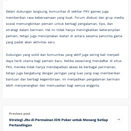
Selain dukungan langsung, komunitas di sekitar PKV games juga
memberikan rasa kebersamaan yang kuat. Forum diskusi dan grup media
sosial memungkinkan pemain untuk berbagi pengalaman, tips, dan
strategi dalam bermain. Hal ini tidak hanya meningkatkan keterampilan
pemain, tetapi juga menciptakan ikatan di antara sesama pencinta game
yang padat akan aktivitas seru.
Dukungan yang solid dan komunitas yang aktif juga sering kali menjadi
daya tarik utama bagi pemain baru. Ketika seseorang mendaftar di situs
PKV, mereka tidak hanya mendapatkan akses ke berbagai permainan,
tetapi juga bergabung dengan jaringan yang luas yang siap memberikan
bantuan dan berbagi kegembiraan. Ini menjadikan pengalaman bermain
lebih menyenangkan dan memuaskan bagi semua anggota.
Previous post
Strategi Jitu di Permainan IDN Poker untuk Menang Setiap
Pertandingan