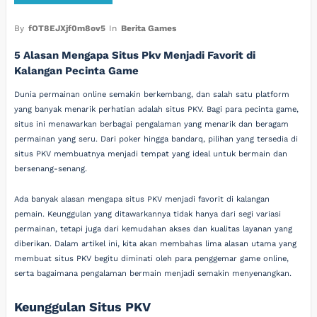
By
fOT8EJXjf0m8ov5
In
Berita Games
5 Alasan Mengapa Situs Pkv Menjadi Favorit di
Kalangan Pecinta Game
Dunia permainan online semakin berkembang, dan salah satu platform
yang banyak menarik perhatian adalah situs PKV. Bagi para pecinta game,
situs ini menawarkan berbagai pengalaman yang menarik dan beragam
permainan yang seru. Dari poker hingga bandarq, pilihan yang tersedia di
situs PKV membuatnya menjadi tempat yang ideal untuk bermain dan
bersenang-senang.
Ada banyak alasan mengapa situs PKV menjadi favorit di kalangan
pemain. Keunggulan yang ditawarkannya tidak hanya dari segi variasi
permainan, tetapi juga dari kemudahan akses dan kualitas layanan yang
diberikan. Dalam artikel ini, kita akan membahas lima alasan utama yang
membuat situs PKV begitu diminati oleh para penggemar game online,
serta bagaimana pengalaman bermain menjadi semakin menyenangkan.
Keunggulan Situs PKV