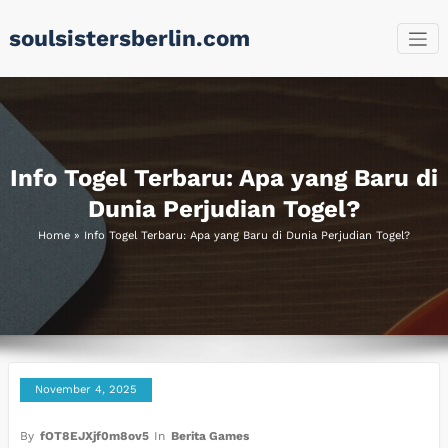
Skip
soulsistersberlin.com
to
content
Info Togel Terbaru: Apa yang Baru di
Dunia Perjudian Togel?
Home
»
Info Togel Terbaru: Apa yang Baru di Dunia Perjudian Togel?
November 4, 2025
By
fOT8EJXjf0m8ov5
In
Berita Games