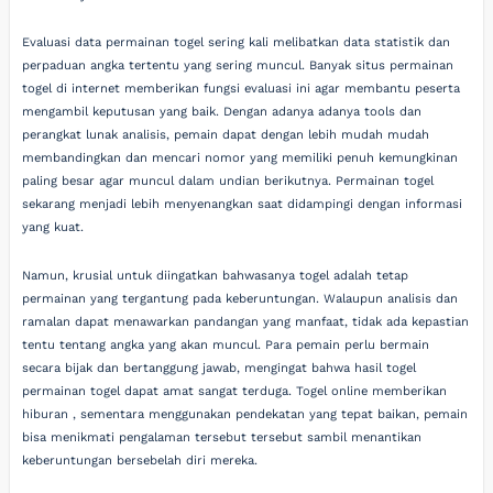
Evaluasi data permainan togel sering kali melibatkan data statistik dan
perpaduan angka tertentu yang sering muncul. Banyak situs permainan
togel di internet memberikan fungsi evaluasi ini agar membantu peserta
mengambil keputusan yang baik. Dengan adanya adanya tools dan
perangkat lunak analisis, pemain dapat dengan lebih mudah mudah
membandingkan dan mencari nomor yang memiliki penuh kemungkinan
paling besar agar muncul dalam undian berikutnya. Permainan togel
sekarang menjadi lebih menyenangkan saat didampingi dengan informasi
yang kuat.
Namun, krusial untuk diingatkan bahwasanya togel adalah tetap
permainan yang tergantung pada keberuntungan. Walaupun analisis dan
ramalan dapat menawarkan pandangan yang manfaat, tidak ada kepastian
tentu tentang angka yang akan muncul. Para pemain perlu bermain
secara bijak dan bertanggung jawab, mengingat bahwa hasil togel
permainan togel dapat amat sangat terduga. Togel online memberikan
hiburan , sementara menggunakan pendekatan yang tepat baikan, pemain
bisa menikmati pengalaman tersebut tersebut sambil menantikan
keberuntungan bersebelah diri mereka.