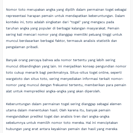
Nomor toto merupakan angka yang dipilih dalam permainan togel sebagai
representasi harapan pemain untuk mendapatkan keberuntungan. Dalam
konteks ini, toto adalah singkatan dari "togel" yang mengacu pada
taruhan angka yang populer di berbagai kalangan masyarakat. Pemain
sering kali mencari nomor yang dianggap memiliki peluang tinggi untuk
muncul berdasarkan berbagai faktor, termasuk analisis statistik dan
pengalaman pribadi.
Banyak orang percaya bahwa ada nomor tertentu yang lebih sering
muncul dibandingkan yang lain. Ini menjadikan konsep pengundian nomor
toto cukup menarik bagi penikmatnya. Situs-situs togel online, seperti
wargatoto dan situs toto, sering menyediakan informasi terkait nomor-
nomor yang muncul dengan frekuensi tertentu, memberikan para pemain
alat untuk memprediksi angka-angka yang akan diperoleh.
Keberuntungan dalam permainan togel sering dianggap sebagai elemen
utama dalam menentukan hasil. Oleh karena itu, banyak pemain
mengandalkan prediksi togel dan analisis tren dari angka-angka
sebelumnya untuk memilih nomor toto mereka. Hal ini menciptakan
hubungan yang erat antara keyakinan pemain dan hasil yang mereka