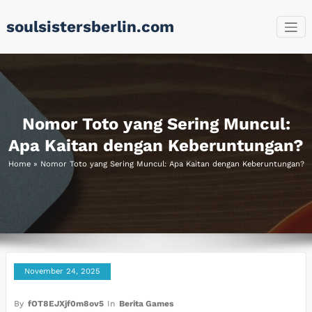
Skip
soulsistersberlin.com
to
content
Nomor Toto yang Sering Muncul:
Apa Kaitan dengan Keberuntungan?
Home
»
Nomor Toto yang Sering Muncul: Apa Kaitan dengan Keberuntungan?
November 24, 2025
By
fOT8EJXjf0m8ov5
In
Berita Games