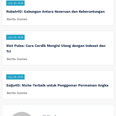
July 30, 2026
Rubah4D: Gabungan Antara Keseruan dan Keberuntungan
Berita Games
July 30, 2026
Slot Pulsa: Cara Cerdik Mengisi Ulang dengan Indosat dan
Tri
Berita Games
July 29, 2026
Salju4D: Niche Terbaik untuk Penggemar Permainan Angka
Berita Games