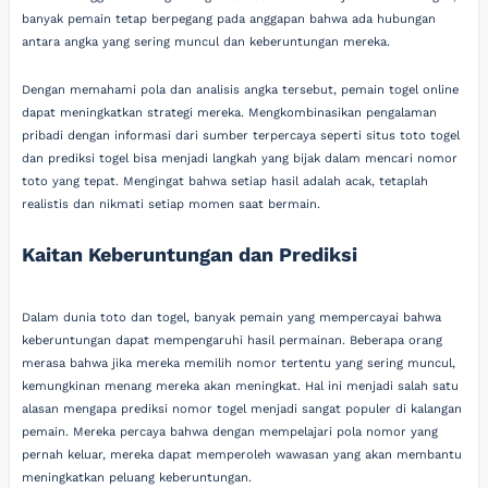
banyak pemain tetap berpegang pada anggapan bahwa ada hubungan
antara angka yang sering muncul dan keberuntungan mereka.
Dengan memahami pola dan analisis angka tersebut, pemain togel online
dapat meningkatkan strategi mereka. Mengkombinasikan pengalaman
pribadi dengan informasi dari sumber terpercaya seperti situs toto togel
dan prediksi togel bisa menjadi langkah yang bijak dalam mencari nomor
toto yang tepat. Mengingat bahwa setiap hasil adalah acak, tetaplah
realistis dan nikmati setiap momen saat bermain.
Kaitan Keberuntungan dan Prediksi
Dalam dunia toto dan togel, banyak pemain yang mempercayai bahwa
keberuntungan dapat mempengaruhi hasil permainan. Beberapa orang
merasa bahwa jika mereka memilih nomor tertentu yang sering muncul,
kemungkinan menang mereka akan meningkat. Hal ini menjadi salah satu
alasan mengapa prediksi nomor togel menjadi sangat populer di kalangan
pemain. Mereka percaya bahwa dengan mempelajari pola nomor yang
pernah keluar, mereka dapat memperoleh wawasan yang akan membantu
meningkatkan peluang keberuntungan.