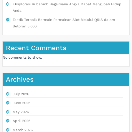
Eksplorasi Rubah4d: Bagaimana Angka Dapat Mengubah Hidup
Anda
Taktik Terbaik Bermain Permainan Slot Melalui QRIS dalam
Setoran 5.000
Recent Comments
No comments to show.
Archives
July 2026
June 2026
May 2026
April 2026
March 2026