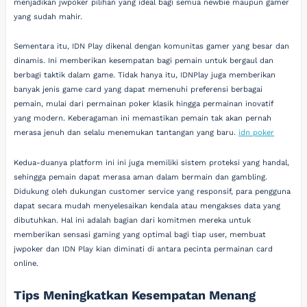
menjadikan jwpoker pilihan yang ideal bagi semua newbie maupun gamer
yang sudah mahir.
Sementara itu, IDN Play dikenal dengan komunitas gamer yang besar dan
dinamis. Ini memberikan kesempatan bagi pemain untuk bergaul dan
berbagi taktik dalam game. Tidak hanya itu, IDNPlay juga memberikan
banyak jenis game card yang dapat memenuhi preferensi berbagai
pemain, mulai dari permainan poker klasik hingga permainan inovatif
yang modern. Keberagaman ini memastikan pemain tak akan pernah
merasa jenuh dan selalu menemukan tantangan yang baru.
idn poker
Kedua-duanya platform ini ini juga memiliki sistem proteksi yang handal,
sehingga pemain dapat merasa aman dalam bermain dan gambling.
Didukung oleh dukungan customer service yang responsif, para pengguna
dapat secara mudah menyelesaikan kendala atau mengakses data yang
dibutuhkan. Hal ini adalah bagian dari komitmen mereka untuk
memberikan sensasi gaming yang optimal bagi tiap user, membuat
jwpoker dan IDN Play kian diminati di antara pecinta permainan card
online.
Tips Meningkatkan Kesempatan Menang