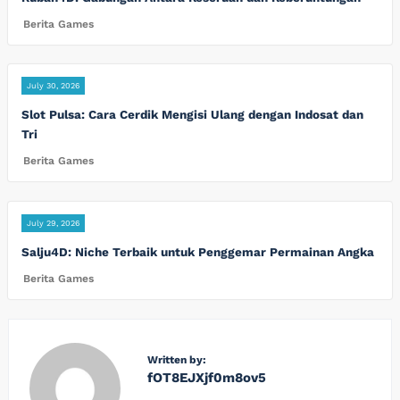
Berita Games
July 30, 2026
Slot Pulsa: Cara Cerdik Mengisi Ulang dengan Indosat dan
Tri
Berita Games
July 29, 2026
Salju4D: Niche Terbaik untuk Penggemar Permainan Angka
Berita Games
Written by:
fOT8EJXjf0m8ov5