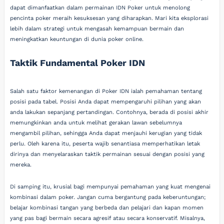
dapat dimanfaatkan dalam permainan IDN Poker untuk menolong
pencinta poker meraih kesuksesan yang diharapkan. Mari kita eksplorasi
lebih dalam strategi untuk mengasah kemampuan bermain dan
meningkatkan keuntungan di dunia poker online.
Taktik Fundamental Poker IDN
Salah satu faktor kemenangan di Poker IDN ialah pemahaman tentang
posisi pada tabel. Posisi Anda dapat mempengaruhi pilihan yang akan
anda lakukan sepanjang pertandingan. Contohnya, berada di posisi akhir
memungkinkan anda untuk melihat gerakan lawan sebelumnya
mengambil pilihan, sehingga Anda dapat menjauhi kerugian yang tidak
perlu. Oleh karena itu, peserta wajib senantiasa memperhatikan letak
dirinya dan menyelaraskan taktik permainan sesuai dengan posisi yang
mereka.
Di samping itu, krusial bagi mempunyai pemahaman yang kuat mengenai
kombinasi dalam poker. Jangan cuma bergantung pada keberuntungan;
belajar kombinasi tangan yang berbeda dan pelajari dan kapan momen
yang pas bagi bermain secara agresif atau secara konservatif. Misalnya,