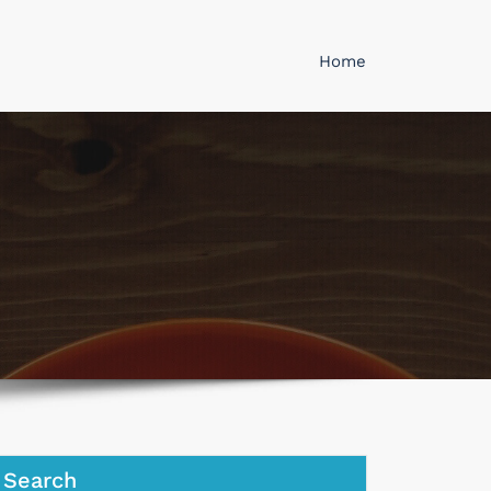
Home
Search