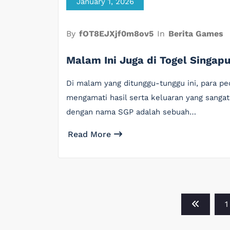
January 1, 2026
By
fOT8EJXjf0m8ov5
In
Berita Games
Malam Ini Juga di Togel Singap
Di malam yang ditunggu-tunggu ini, para pe
mengamati hasil serta keluaran yang sangat
dengan nama SGP adalah sebuah…
Read More
Posts
1
pagination