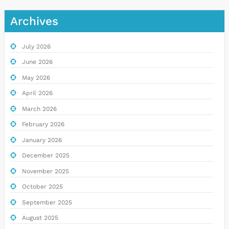
Archives
July 2026
June 2026
May 2026
April 2026
March 2026
February 2026
January 2026
December 2025
November 2025
October 2025
September 2025
August 2025