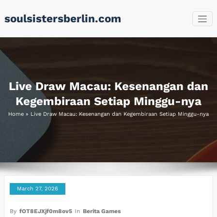
Skip
soulsistersberlin.com
to
content
Live Draw Macau: Kesenangan dan
Kegembiraan Setiap Minggu-nya
Home
»
Live Draw Macau: Kesenangan dan Kegembiraan Setiap Minggu-nya
March 27, 2026
By
fOT8EJXjf0m8ov5
In
Berita Games