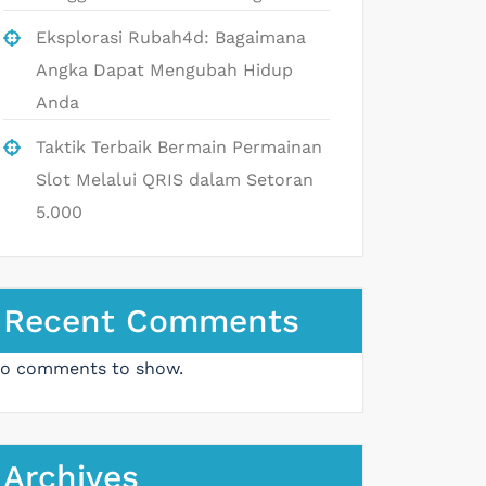
Eksplorasi Rubah4d: Bagaimana
Angka Dapat Mengubah Hidup
Anda
Taktik Terbaik Bermain Permainan
Slot Melalui QRIS dalam Setoran
5.000
Recent Comments
o comments to show.
Archives