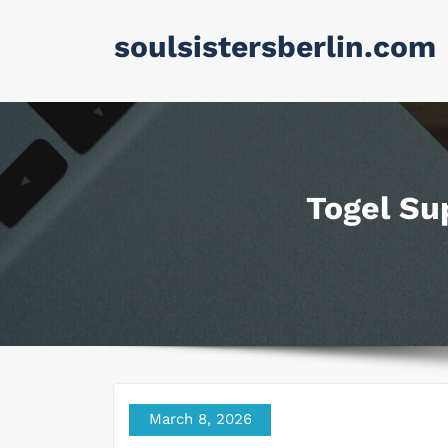
Skip
soulsistersberlin.com
to
content
Togel Su
March 8, 2026