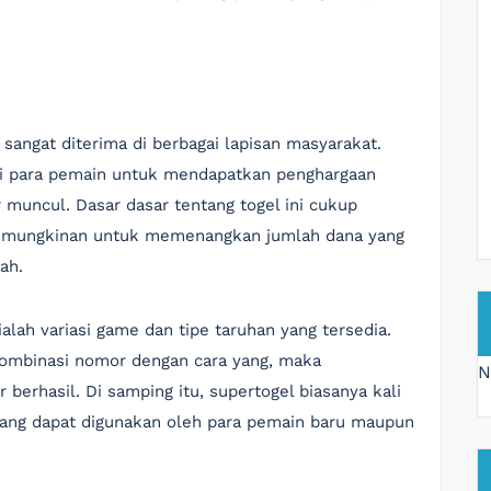
sangat diterima di berbagai lapisan masyarakat.
i para pemain untuk mendapatkan penghargaan
 muncul. Dasar dasar tentang togel ini cukup
 kemungkinan untuk memenangkan jumlah dana yang
ah.
ialah variasi game dan tipe taruhan yang tersedia.
kombinasi nomor dengan cara yang, maka
N
erhasil. Di samping itu, supertogel biasanya kali
ang dapat digunakan oleh para pemain baru maupun