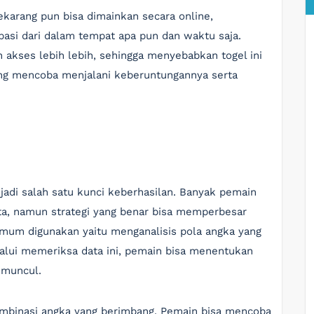
ekarang pun bisa dimainkan secara online,
pasi dari dalam tempat apa pun dan waktu saja.
 akses lebih lebih, sehingga menyebabkan togel ini
ang mencoba menjalani keberuntungannya serta
jadi salah satu kunci keberhasilan. Banyak pemain
, namun strategi yang benar bisa memperbesar
mum digunakan yaitu menganalisis pola angka yang
alui memeriksa data ini, pemain bisa menentukan
 muncul.
ombinasi angka yang berimbang. Pemain bisa mencoba