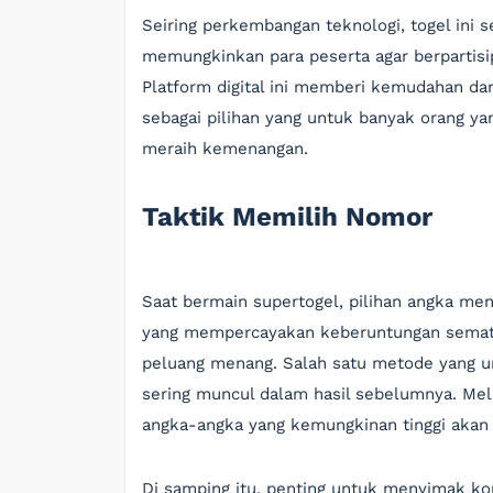
Seiring perkembangan teknologi, togel ini s
memungkinkan para peserta agar berpartisi
Platform digital ini memberi kemudahan dan
sebagai pilihan yang untuk banyak orang y
meraih kemenangan.
Taktik Memilih Nomor
Saat bermain supertogel, pilihan angka men
yang mempercayakan keberuntungan semata
peluang menang. Salah satu metode yang u
sering muncul dalam hasil sebelumnya. Mel
angka-angka yang kemungkinan tinggi akan
Di samping itu, penting untuk menyimak k