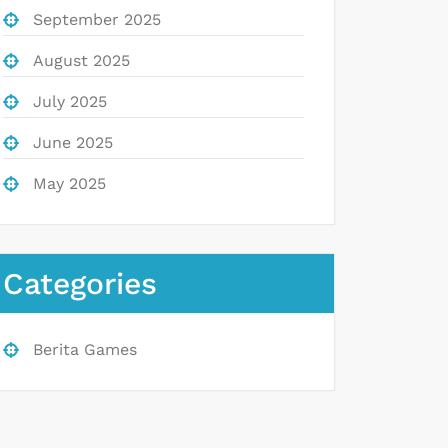
September 2025
August 2025
July 2025
June 2025
May 2025
Categories
Berita Games