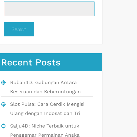
Search
Recent Posts
Rubah4D: Gabungan Antara
Keseruan dan Keberuntungan
Slot Pulsa: Cara Cerdik Mengisi
Ulang dengan Indosat dan Tri
Salju4D: Niche Terbaik untuk
Penggemar Permainan Angka