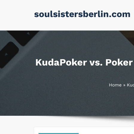
Skip
soulsistersberlin.com
to
content
KudaPoker vs. Poker
Home
»
Kud