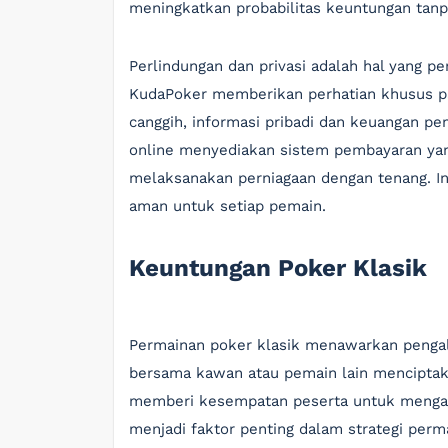
meningkatkan probabilitas keuntungan tanp
Perlindungan dan privasi adalah hal yang pe
KudaPoker memberikan perhatian khusus pa
canggih, informasi pribadi dan keuangan pe
online menyediakan sistem pembayaran yan
melaksanakan perniagaan dengan tenang. In
aman untuk setiap pemain.
Keuntungan Poker Klasik
Permainan poker klasik menawarkan pengala
bersama kawan atau pemain lain menciptaka
memberi kesempatan peserta untuk mengama
menjadi faktor penting dalam strategi perma