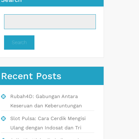
Search
Recent Posts
Rubah4D: Gabungan Antara
Keseruan dan Keberuntungan
Slot Pulsa: Cara Cerdik Mengisi
Ulang dengan Indosat dan Tri