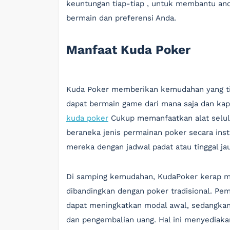
keuntungan tiap-tiap , untuk membantu an
bermain dan preferensi Anda.
Manfaat Kuda Poker
Kuda Poker memberikan kemudahan yang tida
dapat bermain game dari mana saja dan ka
kuda poker
Cukup memanfaatkan alat selul
beraneka jenis permainan poker secara ins
mereka dengan jadwal padat atau tinggal jau
Di samping kemudahan, KudaPoker kerap me
dibandingkan dengan poker tradisional. Pema
dapat meningkatkan modal awal, sedangka
dan pengembalian uang. Hal ini menyediaka