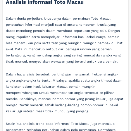
Analisis Informasi Toto Macau
Dalam dunia perjudian, khususnya dalam permainan Toto Macau,
penelaahan informasi menjadi satu di antara komponen krusial yang
dapat menolong pemain dalam membuat keputusan yang baik. Dengan
mengumpulkan serta mempelajari informasi hasil sebelumnya, pemain
bisa menemukan pola serta tren yang mungkin mungkin nampak di lihat
awal. Data ini mencakup output dari berbagai undian yang pernah
berlangsung, yang mencakup angka yang sering muncul dan angka yang
tidak muncul, menyediakan wawasan yang berarti untuk para pemain.
Dalam hal analisis tersebut, penting agar mengamati frekuensi angka-
angka angka-angka tertentu. Misalnya, apabila suatu angka timbul dalam
konsisten dalam hasil keluaran Macau, pemain mungkin
mempertimbangkan untuk menambahkan angka tersebut ke pilihan
mereka. Sebaliknya, mencari nomor-nomor yang jarang keluar juga dapat
menjadi taktik menarik, sebab kadang-kadang nomor-nomor ini bakal
keluar lagi setelah masa tidak muncul yang panjang.
Selain itu, analisis trend pada informasi Toto Macau juga mencakup
pengamatan terhadap perubahan dalam pola permainan. Contohnya,