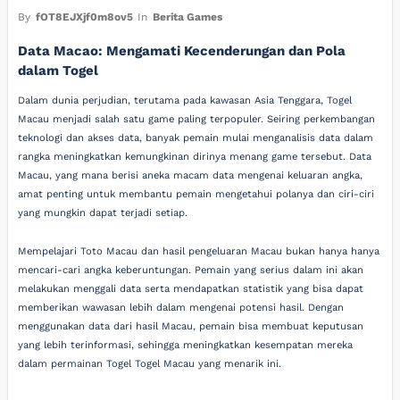
By
fOT8EJXjf0m8ov5
In
Berita Games
Data Macao: Mengamati Kecenderungan dan Pola
dalam Togel
Dalam dunia perjudian, terutama pada kawasan Asia Tenggara, Togel
Macau menjadi salah satu game paling terpopuler. Seiring perkembangan
teknologi dan akses data, banyak pemain mulai menganalisis data dalam
rangka meningkatkan kemungkinan dirinya menang game tersebut. Data
Macau, yang mana berisi aneka macam data mengenai keluaran angka,
amat penting untuk membantu pemain mengetahui polanya dan ciri-ciri
yang mungkin dapat terjadi setiap.
Mempelajari Toto Macau dan hasil pengeluaran Macau bukan hanya hanya
mencari-cari angka keberuntungan. Pemain yang serius dalam ini akan
melakukan menggali data serta mendapatkan statistik yang bisa dapat
memberikan wawasan lebih dalam mengenai potensi hasil. Dengan
menggunakan data dari hasil Macau, pemain bisa membuat keputusan
yang lebih terinformasi, sehingga meningkatkan kesempatan mereka
dalam permainan Togel Togel Macau yang menarik ini.