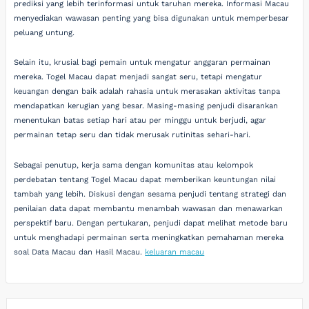
prediksi yang lebih terinformasi untuk taruhan mereka. Informasi Macau
menyediakan wawasan penting yang bisa digunakan untuk memperbesar
peluang untung.
Selain itu, krusial bagi pemain untuk mengatur anggaran permainan
mereka. Togel Macau dapat menjadi sangat seru, tetapi mengatur
keuangan dengan baik adalah rahasia untuk merasakan aktivitas tanpa
mendapatkan kerugian yang besar. Masing-masing penjudi disarankan
menentukan batas setiap hari atau per minggu untuk berjudi, agar
permainan tetap seru dan tidak merusak rutinitas sehari-hari.
Sebagai penutup, kerja sama dengan komunitas atau kelompok
perdebatan tentang Togel Macau dapat memberikan keuntungan nilai
tambah yang lebih. Diskusi dengan sesama penjudi tentang strategi dan
penilaian data dapat membantu menambah wawasan dan menawarkan
perspektif baru. Dengan pertukaran, penjudi dapat melihat metode baru
untuk menghadapi permainan serta meningkatkan pemahaman mereka
soal Data Macau dan Hasil Macau.
keluaran macau