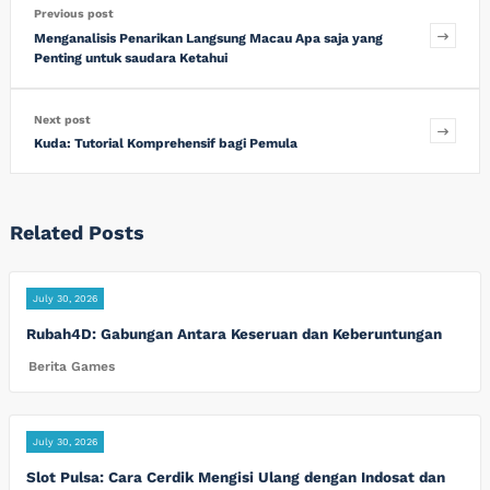
Previous post
Menganalisis Penarikan Langsung Macau Apa saja yang
Penting untuk saudara Ketahui
Next post
Kuda: Tutorial Komprehensif bagi Pemula
Related Posts
July 30, 2026
Rubah4D: Gabungan Antara Keseruan dan Keberuntungan
Berita Games
July 30, 2026
Slot Pulsa: Cara Cerdik Mengisi Ulang dengan Indosat dan