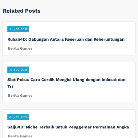
Related Posts
July 30, 2026
Rubah4D: Gabungan Antara Keseruan dan Keberuntungan
Berita Games
July 30, 2026
Slot Pulsa: Cara Cerdik Mengisi Ulang dengan Indosat dan
Tri
Berita Games
July 29, 2026
Salju4D: Niche Terbaik untuk Penggemar Permainan Angka
Berita Games