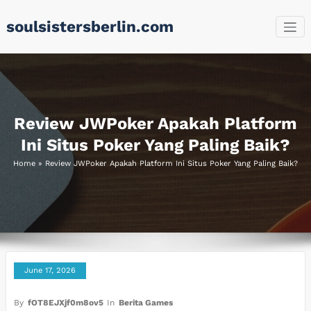
Skip
soulsistersberlin.com
to
content
Review JWPoker Apakah Platform
Ini Situs Poker Yang Paling Baik?
Home
»
Review JWPoker Apakah Platform Ini Situs Poker Yang Paling Baik?
June 17, 2026
By
fOT8EJXjf0m8ov5
In
Berita Games