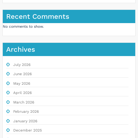
Recent Comments
No comments to show.
Archives
July 2026
June 2026
May 2026
April 2026
March 2026
February 2026
January 2026
December 2025