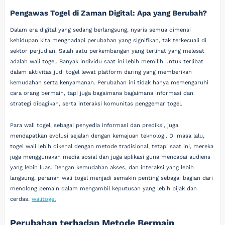
Pengawas Togel di Zaman Digital: Apa yang Berubah?
Dalam era digital yang sedang berlangsung, nyaris semua dimensi
kehidupan kita menghadapi perubahan yang signifikan, tak terkecuali di
sektor perjudian. Salah satu perkembangan yang terlihat yang melesat
adalah wali togel. Banyak individu saat ini lebih memilih untuk terlibat
dalam aktivitas judi togel lewat platform daring yang memberikan
kemudahan serta kenyamanan. Perubahan ini tidak hanya memengaruhi
cara orang bermain, tapi juga bagaimana bagaimana informasi dan
strategi dibagikan, serta interaksi komunitas penggemar togel.
Para wali togel, sebagai penyedia informasi dan prediksi, juga
mendapatkan evolusi sejalan dengan kemajuan teknologi. Di masa lalu,
togel wali lebih dikenal dengan metode tradisional, tetapi saat ini, mereka
juga menggunakan media sosial dan juga aplikasi guna mencapai audiens
yang lebih luas. Dengan kemudahan akses, dan interaksi yang lebih
langsung, peranan wali togel menjadi semakin penting sebagai bagian dari
menolong pemain dalam mengambil keputusan yang lebih bijak dan
cerdas.
walitogel
Perubahan terhadap Metode Bermain