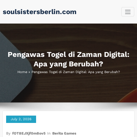
Skip
soulsistersberlin.com
to
content
Pengawas Togel di Zaman Digital:
Apa yang Berubah?
Home
»
Pengawas Togel di Zaman Digital: Apa yang Berubah?
July 2, 2026
By
fOT8EJXjf0m8ov5
In
Berita Games