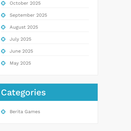
October 2025
September 2025
August 2025
July 2025
June 2025
May 2025
Categories
Berita Games