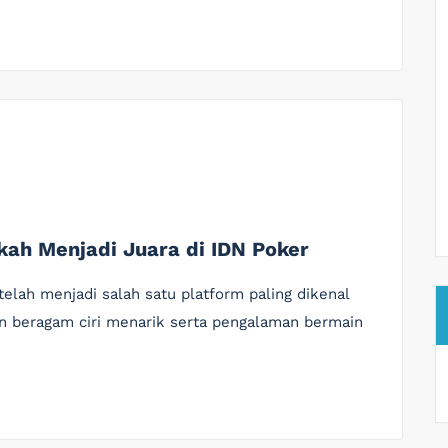
kah Menjadi Juara di IDN Poker
telah menjadi salah satu platform paling dikenal
n beragam ciri menarik serta pengalaman bermain