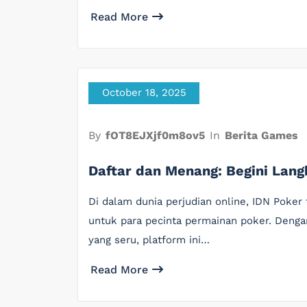
Read More
October 18, 2025
By
fOT8EJXjf0m8ov5
In
Berita Games
Daftar dan Menang: Begini Lang
Di dalam dunia perjudian online, IDN Poker 
untuk para pecinta permainan poker. Denga
yang seru, platform ini…
Read More