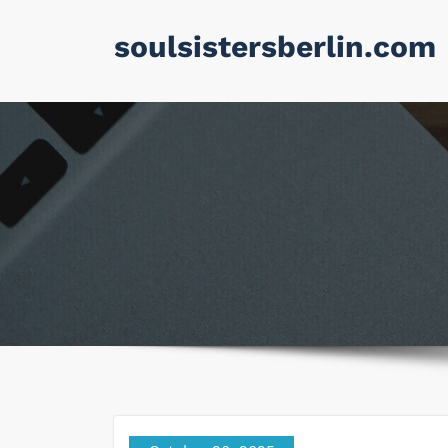
Skip
soulsistersberlin.com
to
content