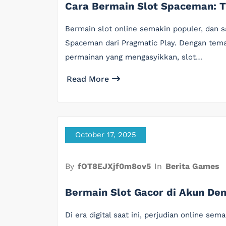
Cara Bermain Slot Spaceman: 
Bermain slot online semakin populer, dan 
Spaceman dari Pragmatic Play. Dengan tem
permainan yang mengasyikkan, slot…
Read More
October 17, 2025
By
fOT8EJXjf0m8ov5
In
Berita Games
Bermain Slot Gacor di Akun Dem
Di era digital saat ini, perjudian online se