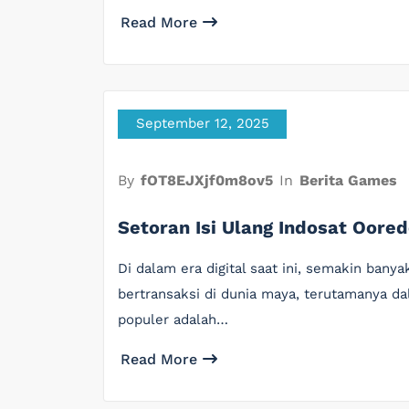
Read More
September 12, 2025
By
fOT8EJXjf0m8ov5
In
Berita Games
Setoran Isi Ulang Indosat Oored
Di dalam era digital saat ini, semakin ban
bertransaksi di dunia maya, terutamanya d
populer adalah…
Read More