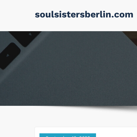
Skip
soulsistersberlin.com
to
content