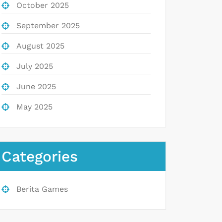
October 2025
September 2025
August 2025
July 2025
June 2025
May 2025
Categories
Berita Games