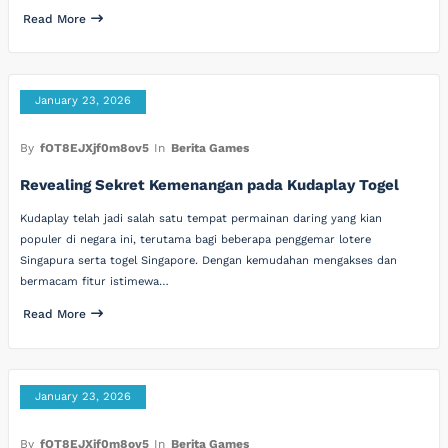
Read More
January 23, 2026
By
fOT8EJXjf0m8ov5
In
Berita Games
Revealing Sekret Kemenangan pada Kudaplay Togel
Kudaplay telah jadi salah satu tempat permainan daring yang kian
populer di negara ini, terutama bagi beberapa penggemar lotere
Singapura serta togel Singapore. Dengan kemudahan mengakses dan
bermacam fitur istimewa…
Read More
January 23, 2026
By
fOT8EJXjf0m8ov5
In
Berita Games