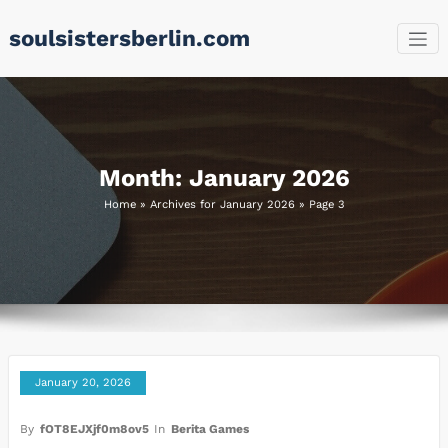
Skip
soulsistersberlin.com
to
content
Month:
January 2026
Home
»
Archives for January 2026
»
Page 3
January 20, 2026
By
fOT8EJXjf0m8ov5
In
Berita Games