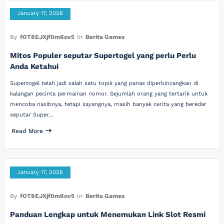
January 17, 2026
By
fOT8EJXjf0m8ov5
In
Berita Games
Mitos Populer seputar Supertogel yang perlu Perlu
Anda Ketahui
Supertogel telah jadi salah satu topik yang panas diperbincangkan di
kalangan pecinta permainan nomor. Sejumlah orang yang tertarik untuk
mencoba nasibnya, tetapi sayangnya, masih banyak cerita yang beredar
seputar Super…
Read More
January 17, 2026
By
fOT8EJXjf0m8ov5
In
Berita Games
Panduan Lengkap untuk Menemukan Link Slot Resmi