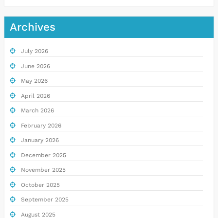
Archives
July 2026
June 2026
May 2026
April 2026
March 2026
February 2026
January 2026
December 2025
November 2025
October 2025
September 2025
August 2025