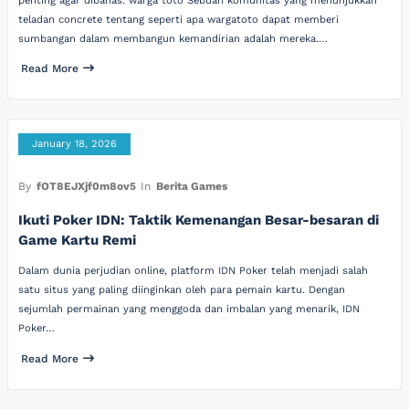
penting agar dibahas. warga toto Sebuah komunitas yang menunjukkan
teladan concrete tentang seperti apa wargatoto dapat memberi
sumbangan dalam membangun kemandirian adalah mereka.…
Read More
January 18, 2026
By
fOT8EJXjf0m8ov5
In
Berita Games
Ikuti Poker IDN: Taktik Kemenangan Besar-besaran di
Game Kartu Remi
Dalam dunia perjudian online, platform IDN Poker telah menjadi salah
satu situs yang paling diinginkan oleh para pemain kartu. Dengan
sejumlah permainan yang menggoda dan imbalan yang menarik, IDN
Poker…
Read More