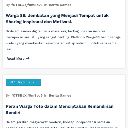
By
fOT8EJXjf0m8ov5
In
Berita Games
Warga 88: Jembatan yang Menjadi Tempat untuk
Sharing Inspiraasi dan Motivasi.
Di dalam zaman digital pada masa kini, berbagi ide dan inspirasi
merupakan sesuatu yang sangat penting. Platform Warga88 hadir sebagai
wadah yang memberikan kesempatan setiap individu untuk satu sama
lain…
Read More
January 18, 2026
By
fOT8EJXjf0m8ov5
In
Berita Games
Peran Warga Toto dalam Menciptakan Kemandirian
Sendiri
Dalam gerakan masyarakat modern, konsep independensi semakin